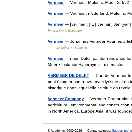
Vermeer
— Vermeer, Maler, s. Meer, S. 53
Vermeer
— Vermeer, niederländ. Maler, s. 
Vermeer
— [vər mer′; ] E [ vər mir′] Jan [yä
English World dictionary
Vermeer
— Johannes Vermeer Pour les arti
…
Wikipédia en Français
Vermeer
— noun Dutch painter renowned for h
Meer • Instance Hypernyms: ↑old master 
VERMEER DE DELFT
— L’art de Vermeer tou
peut évoquer son œuvre avec lyrisme et en 
historique dans lequel elle se situe en ré
Vermeer Company
— Vermeer Corporation is
agricultural, environmental and constructio
in North America, Europe Asia. It was foun
© Academic, 2000-2026
Contactez-nous:
Support techn