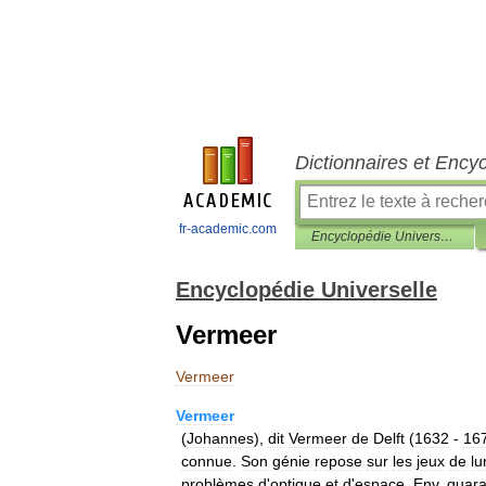
Dictionnaires et Ency
fr-academic.com
Encyclopédie Universelle
Encyclopédie Universelle
Vermeer
Vermeer
Vermeer
(
Johannes
),
dit
Vermeer
de
Delft
(
1632
-
16
connue
.
Son
génie
repose
sur
les
jeux
de
lu
problèmes
d
'
optique
et
d
'
espace
.
Env
.
quara