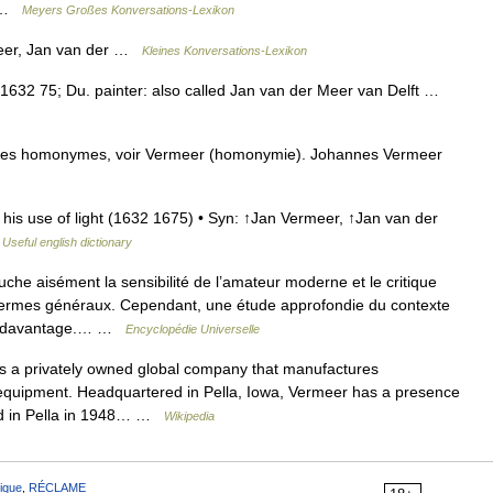
2 …
Meyers Großes Konversations-Lexikon
Meer, Jan van der …
Kleines Konversations-Lexikon
n] 1632 75; Du. painter: also called Jan van der Meer van Delft …
cles homonymes, voir Vermeer (homonymie). Johannes Vermeer
is use of light (1632 1675) • Syn: ↑Jan Vermeer, ↑Jan van der
…
Useful english dictionary
che aisément la sensibilité de l’amateur moderne et le critique
termes généraux. Cependant, une étude approfondie du contexte
vèle davantage.… …
Encyclopédie Universelle
 a privately owned global company that manufactures
n equipment. Headquartered in Pella, Iowa, Vermeer has a presence
ded in Pella in 1948… …
Wikipedia
ique
,
RÉCLAME