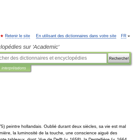
Retenir le site
En utilisant des dictionnaires dans votre site
FR
clopédies sur 'Academic'
Recherche!
interprétations
75
)
peintre
hollandais
.
Oublié
durant
deux
siècles
,
sa
vie
est
mal
mière
,
la
luminosité
de
la
touche
,
une
conscience
aiguë
des
nte
tableaux
,
dont:
Vue
de
Delft
(
v
.
1658
),
la
Dentellière
(
v
.
1664
,