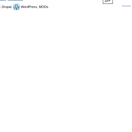
18+
Drupal,
WordPress, MODx.