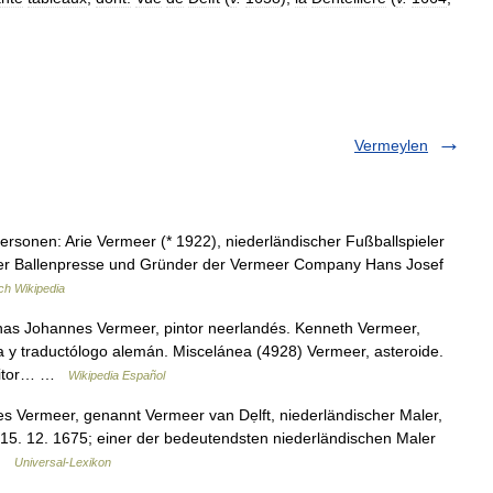
Vermeylen
rsonen: Arie Vermeer (* 1922), niederländischer Fußballspieler
der Ballenpresse und Gründer der Vermeer Company Hans Josef
ch Wikipedia
as Johannes Vermeer, pintor neerlandés. Kenneth Vermeer,
ta y traductólogo alemán. Miscelánea (4928) Vermeer, asteroide.
critor… …
Wikipedia Español
 Vermeer, genannt Vermeer van Dẹlft, niederländischer Maler,
 15. 12. 1675; einer der bedeutendsten niederländischen Maler
 …
Universal-Lexikon