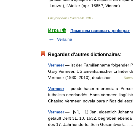
Louvre
),
l
'
Atelier
(
apr
.
1665
?,
Vienne
).
Encyclopédie
Universelle
.
2012
.
Игры ⚽
Поможем написать реферат
Verlaine
Regardez d'autres dictionnaires:
Vermeer
— ist der Familienname folgender Pe
Gary Vermeer, US amerikanischer Erfinder 
Vermeer (1930–2010), deutscher… …
Deuts
Vermeer
— puede hacer referencia a: Person
futbolista neerlandés. Hans Vermeer, lingüis
Chasing Vermeer, novela para niños del es
Vermeer
— [v ], 1) Jan, eigentlich Johannes
getauft Delft 31. 10. 1632, begraben ebenda
des 17. Jahrhunderts. Sein Gesamtwerk…